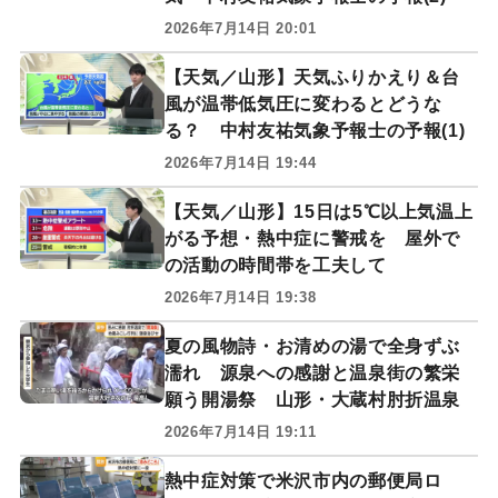
2026年7月14日 20:01
【天気／山形】天気ふりかえり＆台
風が温帯低気圧に変わるとどうな
る？ 中村友祐気象予報士の予報(1)
2026年7月14日 19:44
【天気／山形】15日は5℃以上気温上
がる予想・熱中症に警戒を 屋外で
の活動の時間帯を工夫して
2026年7月14日 19:38
夏の風物詩・お清めの湯で全身ずぶ
濡れ 源泉への感謝と温泉街の繁栄
願う開湯祭 山形・大蔵村肘折温泉
2026年7月14日 19:11
熱中症対策で米沢市内の郵便局ロ