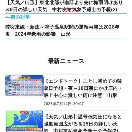
【天気／山形】東北北部が南部より先に梅雨明けあり
＆9日の詳しい天気 中村友祐気象予報士の予報(2)
前の記事
陸羽東線・新庄～鳴子温泉駅間の運転再開は2028年
度 2024年豪雨の影響 山形
最新ニュース
【エンドトーク】ことし初めての猛
暑日予想・夜～16日朝にかけ庄内・
最上中心に激しい雨に注意 山形
2026年7月14日 20:07
【天気／山形】温帯低気圧になると
強風範囲広がる＆15日の詳しい天
気 中村友祐気象予報士の予報(2)