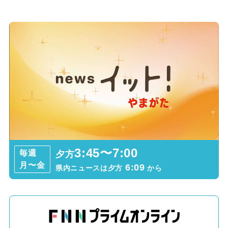
3:45〜7:00
毎週
夕方
月〜金
6:09
県内ニュースは夕方
から