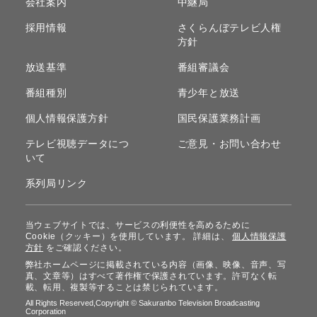
会社案内
中継局
採用情報
さくらんぼテレビ人権
方針
放送基準
番組審議会
番組種別
青少年と放送
個人情報保護方針
国民保護業務計画
テレビ視聴データにつ
ご意見・お問い合わせ
いて
系列局リンク
当ウェブサイトでは、サービスの利便性を高めるために
Cookie（クッキー）を使用しています。 詳細は、
個人情報保護
方針
をご確認ください。
弊社ホームページに掲載されている内容（画像、映像、音声、写
真、文章等）はすべて著作権で保護されています。許可なく転
載、転用、複製等することは禁じられています。​
All Rights Reserved,Copyright © Sakuranbo Television Broadcasting
Corporation