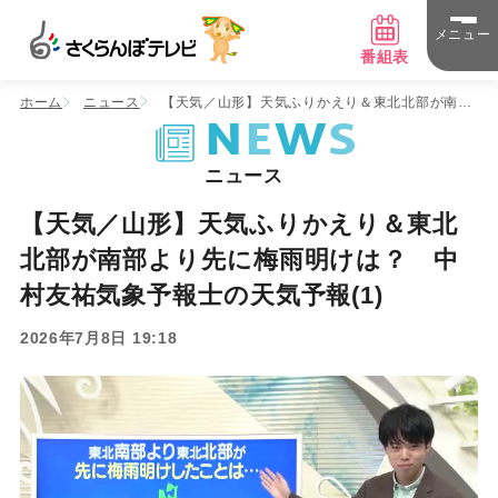
メニュー
番組表
ホーム
ニュース
【天気／山形】天気ふりかえり＆東北北部が南部
NEWS
N
E
W
S
より先に梅雨明けは？ 中村友祐気象予報士の天気
予報(1)
ニュース
【天気／山形】天気ふりかえり＆東北
北部が南部より先に梅雨明けは？ 中
村友祐気象予報士の天気予報(1)
2026年7月8日 19:18