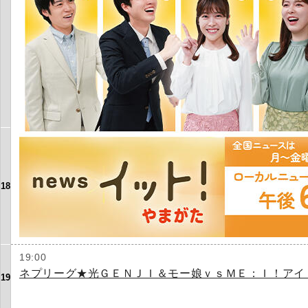
18
19:00
ネプリーグ★光ＧＥＮＪＩ＆モー娘ｖｓＭＥ：Ｉ！アイ
19