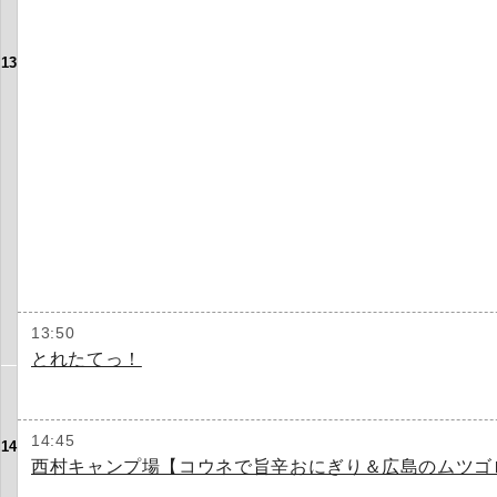
13
13:50
とれたてっ！
14:45
14
西村キャンプ場【コウネで旨辛おにぎり＆広島のムツゴ