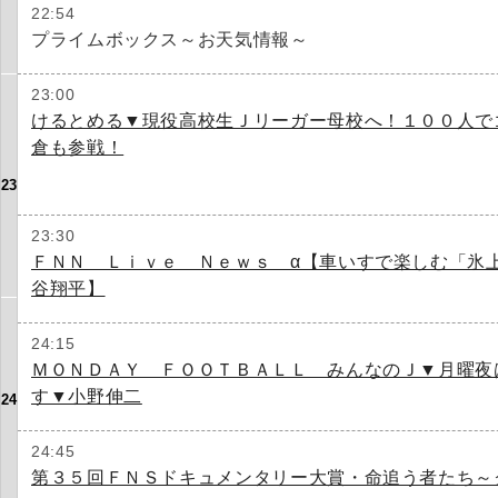
22:54
プライムボックス～お天気情報～
23:00
けるとめる▼現役高校生Ｊリーガー母校へ！１００人で
倉も参戦！
23
23:30
ＦＮＮ Ｌｉｖｅ Ｎｅｗｓ α【車いすで楽しむ「氷
谷翔平】
24:15
ＭＯＮＤＡＹ ＦＯＯＴＢＡＬＬ みんなのＪ▼月曜夜
す▼小野伸二
24
24:45
第３５回ＦＮＳドキュメンタリー大賞・命追う者たち～