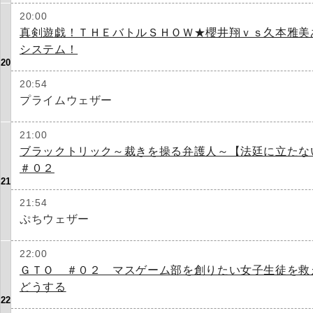
20:00
真剣遊戯！ＴＨＥバトルＳＨＯＷ★櫻井翔ｖｓ久本雅美
システム！
20
20:54
プライムウェザー
21:00
ブラックトリック～裁きを操る弁護人～【法廷に立た
＃０２
21
21:54
ぷちウェザー
22:00
ＧＴＯ ＃０２ マスゲーム部を創りたい女子生徒を救
どうする
22