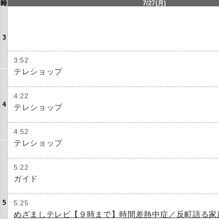
時
7/27(月)
3
3:52
テレショップ
4:22
4
テレショップ
4:52
テレショップ
5:22
ガイド
5
5:25
めざましテレビ【９時まで】時間差熱中症／反町語る家