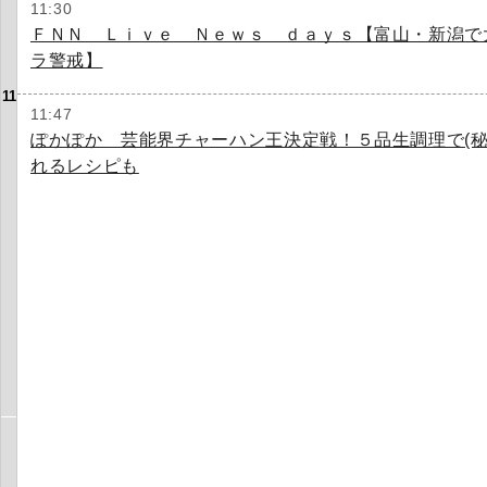
11:30
ＦＮＮ Ｌｉｖｅ Ｎｅｗｓ ｄａｙｓ【富山・新潟で
ラ警戒】
11
11:47
ぽかぽか 芸能界チャーハン王決定戦！５品生調理で(秘
れるレシピも