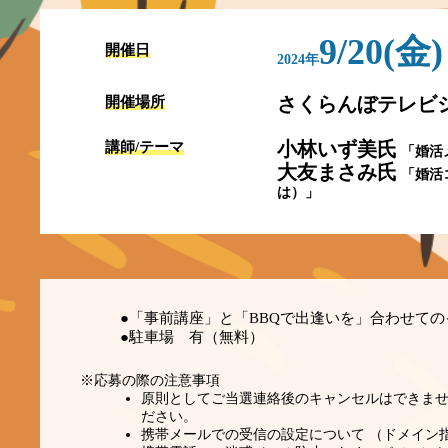
9/20(金)
開催日
2024年
さくらんぼテレビ
開催場所
小林いず美氏
講師/テーマ
「婚活
大友まさみ氏
「婚活
は）」
●「事前講座」と「BBQで出逢いを」合わせて
●駐車場 有（無料）
※応募の際の注意事項
原則としてご当選連絡後のキャンセルはできま
ださい。
携帯メールでの受信の設定について （ドメイン