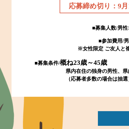
応募締め切り：9月1
■
募集人数/男性
■
参加費用/男性
※女性限定 ご友人と複
概ね23歳～45歳
■
募集条件/
県内在住の独身の男性、県内在住
（応募者多数の場合は抽選